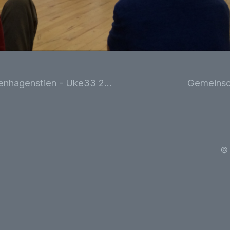
Øyedyret til rosenhagenstien - Uke33 2016
Gemeinsc
© 