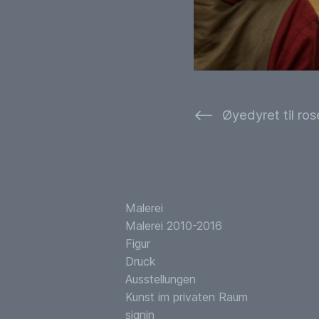
⟵
Malerei
Malerei 2010-2016
Figur
Druck
Ausstellungen
Kunst im privaten Raum
signin