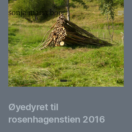
Øyedyret til
rosenhagenstien 2016