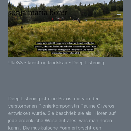
Uke33 - kunst og landskap - Deep Listening
Deep Listening ist eine Praxis, die von der
verstorbenen Pionierkomponistin Pauline Oliveros
entwickelt wurde. Sie beschrieb sie als "Hören auf
jede erdenkliche Weise auf alles, was man hören
kann". Die musikalische Form erforscht den